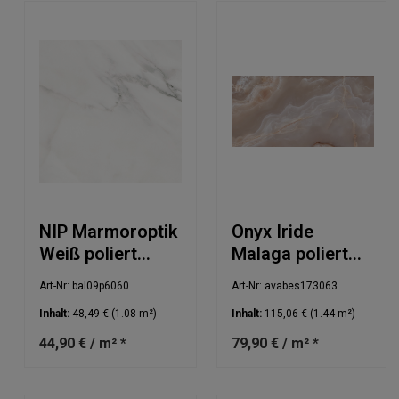
NIP Marmoroptik
Onyx Iride
Weiß poliert
Malaga poliert
60x60cm
60x120cm
Art-Nr: bal09p6060
Art-Nr: avabes173063
Inhalt:
48,49 €
(1.08 m²)
Inhalt:
115,06 €
(1.44 m²)
44,90 € / m² *
79,90 € / m² *