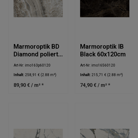
Marmoroptik BD
Marmoroptik IB
Diamond poliert
Black 60x120cm
60x120cm
Art-Nr: imo163p60120
Art-Nr: imo16560120
Inhalt:
258,91 €
(2.88 m²)
Inhalt:
215,71 €
(2.88 m²)
89,90 € / m² *
74,90 € / m² *