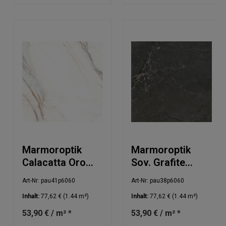
Marmoroptik
Marmoroptik
Calacatta Oro
Sov. Grafite
poliert 60x60cm
poliert 60x60cm
Art-Nr: pau41p6060
Art-Nr: pau38p6060
Inhalt:
77,62 €
(1.44 m²)
Inhalt:
77,62 €
(1.44 m²)
53,90 € / m² *
53,90 € / m² *