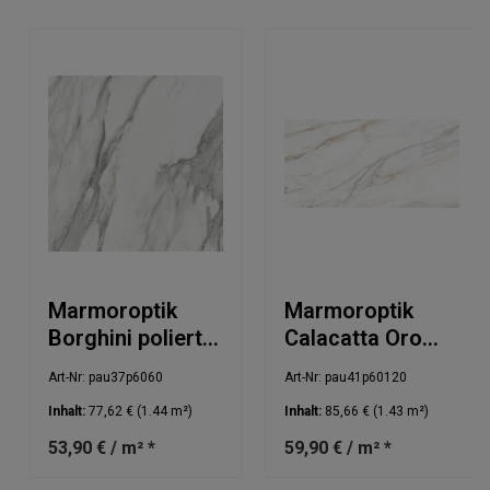
Marmoroptik
Marmoroptik
Borghini poliert
Calacatta Oro
60x60cm
poliert 60x120cm
Art-Nr: pau37p6060
Art-Nr: pau41p60120
Inhalt:
77,62 €
(1.44 m²)
Inhalt:
85,66 €
(1.43 m²)
53,90 € / m² *
59,90 € / m² *