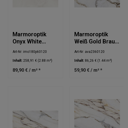
Marmoroptik
Marmoroptik
Onyx White
Weiß Gold Braun
Absolute poliert
60x120cm
Art-Nr: imo180p60120
Art-Nr: ava2360120
60x120cm
Inhalt:
258,91 €
(2.88 m²)
Inhalt:
86,26 €
(1.44 m²)
89,90 € / m² *
59,90 € / m² *