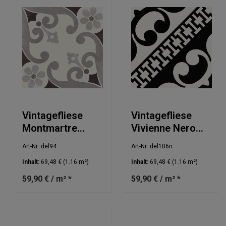
Vintagefliese
Vintagefliese
Montmartre
Vivienne Nero
Marrone
20x20cm
Art-Nr: del94
Art-Nr: del106n
20x20cm
Inhalt:
69,48 €
(1.16 m²)
Inhalt:
69,48 €
(1.16 m²)
59,90 € / m² *
59,90 € / m² *