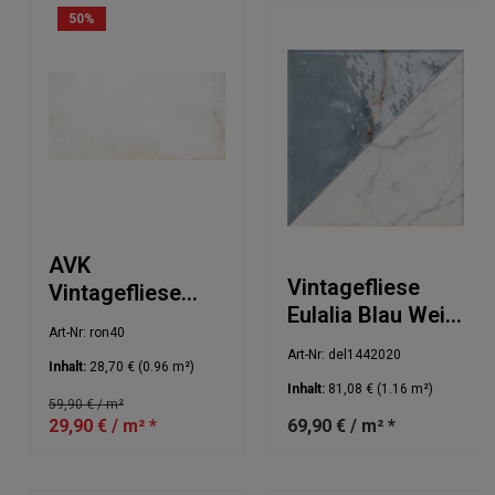
50
%
AVK
Vintagefliese
Vintagefliese
Eulalia Blau Weiß
White 40x80cm
Art-Nr: ron40
20x20cm
NIP
Art-Nr: del1442020
Inhalt:
28,70 €
(0.96 m²)
Inhalt:
81,08 €
(1.16 m²)
59,90 € / m²
29,90 € / m² *
69,90 € / m² *