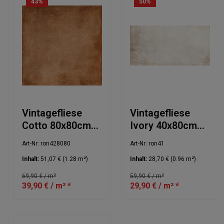
43
%
50
%
Vintagefliese
Vintagefliese
Cotto 80x80cm
Ivory 40x80cm
NIP
NIP
Art-Nr: ron428080
Art-Nr: ron41
Inhalt:
51,07 €
(1.28 m²)
Inhalt:
28,70 €
(0.96 m²)
69,90 € / m²
59,90 € / m²
39,90 € / m² *
29,90 € / m² *