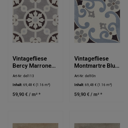
Vintagefliese
Vintagefliese
Bercy Marrone
Montmartre Blu
20x20cm
20x20cm
Art-Nr: del113
Art-Nr: del93n
Inhalt:
69,48 €
(1.16 m²)
Inhalt:
69,48 €
(1.16 m²)
59,90 € / m² *
59,90 € / m² *