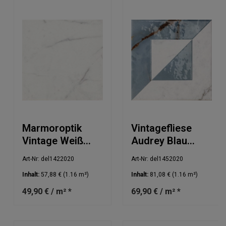
Marmoroptik
Vintagefliese
Vintage Weiß
Audrey Blau
20x20cm
Weiß 20x20cm
Art-Nr: del1422020
Art-Nr: del1452020
Inhalt:
57,88 €
(1.16 m²)
Inhalt:
81,08 €
(1.16 m²)
49,90 € / m² *
69,90 € / m² *