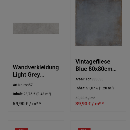
Vintagefliese
Wandverkleidung
Blue 80x80cm
Light Grey
NIP
Art-Nr: ron388080
6x25cm
Art-Nr: ron57
Inhalt:
51,07 €
(1.28 m²)
Inhalt:
28,75 €
(0.48 m²)
69,90 € / m²
59,90 € / m² *
39,90 € / m² *