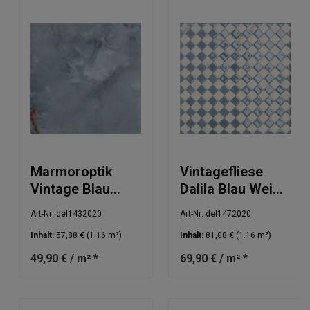
Marmoroptik
Vintagefliese
Vintage Blau
Dalila Blau Weiß
20x20cm
20x20cm
Art-Nr: del1432020
Art-Nr: del1472020
Inhalt:
57,88 €
(1.16 m²)
Inhalt:
81,08 €
(1.16 m²)
49,90 € / m² *
69,90 € / m² *