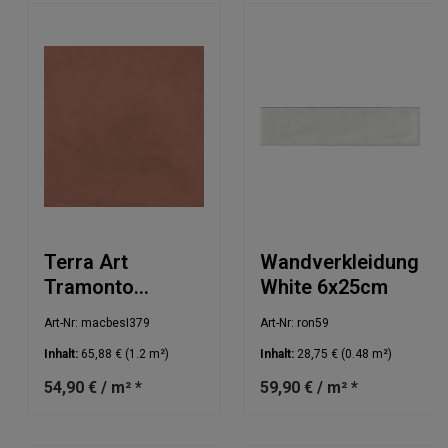
Terra Art
Wandverkleidung
Tramonto
White 6x25cm
20x20cm
Art-Nr: macbesI379
Art-Nr: ron59
Inhalt:
65,88 €
(1.2 m²)
Inhalt:
28,75 €
(0.48 m²)
54,90 € / m² *
59,90 € / m² *