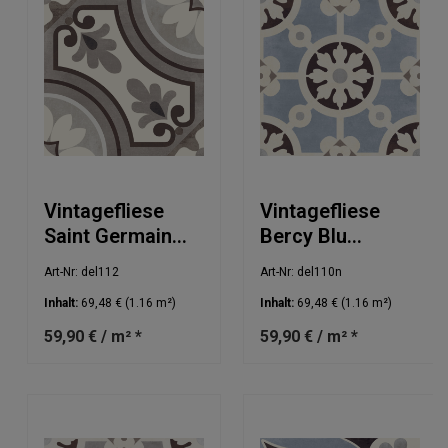
Vintagefliese
Vintagefliese
Saint Germain
Bercy Blu
Marrone
20x20cm
Art-Nr: del112
Art-Nr: del110n
20x20cm
Inhalt:
69,48 €
(1.16 m²)
Inhalt:
69,48 €
(1.16 m²)
59,90 € / m² *
59,90 € / m² *