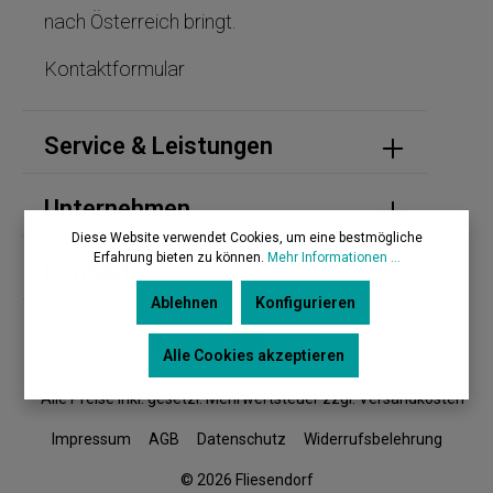
nach Österreich bringt.
Kontaktformular
Service & Leistungen
Unternehmen
Diese Website verwendet Cookies, um eine bestmögliche
Erfahrung bieten zu können.
Mehr Informationen ...
Kontakt
Ablehnen
Konfigurieren
Alle Cookies akzeptieren
* Alle Preise inkl. gesetzl. Mehrwertsteuer zzgl. Versandkosten
Impressum
AGB
Datenschutz
Widerrufsbelehrung
© 2026 Fliesendorf