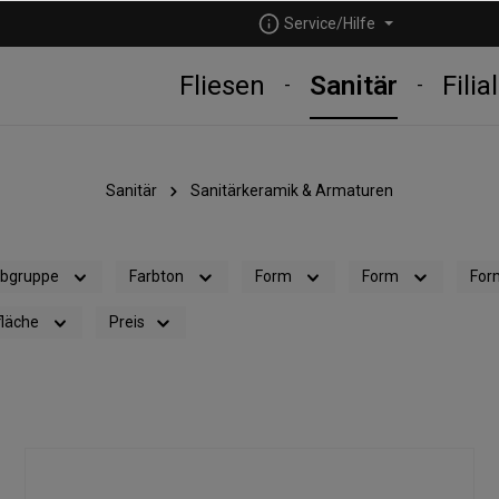
Service/Hilfe
Fliesen
Sanitär
Filia
Sanitär
Sanitärkeramik & Armaturen
rbgruppe
Farbton
Form
Form
For
läche
Preis