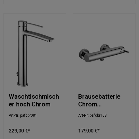
Waschtischmisch
Brausebatterie
er hoch Chrom
Chrom
26,3x14,3cm
Art-Nr: pafcbr081
Art-Nr: pafcbr168
229,00 €*
179,00 €*