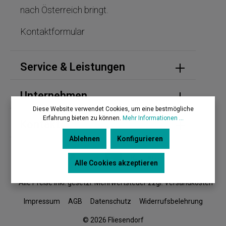
nach Österreich bringt.
Kontaktformular
Service & Leistungen
Unternehmen
Diese Website verwendet Cookies, um eine bestmögliche
Erfahrung bieten zu können.
Mehr Informationen ...
Kontakt
Ablehnen
Konfigurieren
Alle Cookies akzeptieren
* Alle Preise inkl. gesetzl. Mehrwertsteuer zzgl. Versandkosten
Impressum
AGB
Datenschutz
Widerrufsbelehrung
© 2026 Fliesendorf