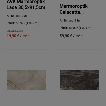
AVK Marmoroptik
Marmoroptik
Lasa 30,5x91,5cm
Calacatta
Art-Nr: sup109n
30,5x91,5cm
Art-Nr: sup113n
Inhalt:
27,76 €
(1.395 m²)
Inhalt:
83,56 €
(1.395 m²)
59,90 € / m²
19,90 € / m² *
59,90 € / m² *