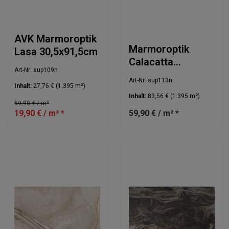
AVK Marmoroptik
Marmoroptik
Lasa 30,5x91,5cm
Calacatta
Art-Nr: sup109n
30,5x91,5cm
Art-Nr: sup113n
Inhalt:
27,76 €
(1.395 m²)
Inhalt:
83,56 €
(1.395 m²)
59,90 € / m²
19,90 € / m² *
59,90 € / m² *