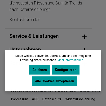
die neuesten Fliesen und Sanitär Trends
nach Österreich bringt.
Kontaktformular
Service & Leistungen
Unternehmen
Diese Website verwendet Cookies, um eine bestmögliche
Erfahrung bieten zu können.
Mehr Informationen ...
Kontakt
Ablehnen
Konfigurieren
Alle Cookies akzeptieren
* Alle Preise inkl. gesetzl. Mehrwertsteuer zzgl. Versandkosten
Impressum
AGB
Datenschutz
Widerrufsbelehrung