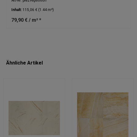
Art-Nr: pie298p6060n
Inhalt:
115,06 €
(1.44 m²)
79,90 € / m² *
Ähnliche Artikel