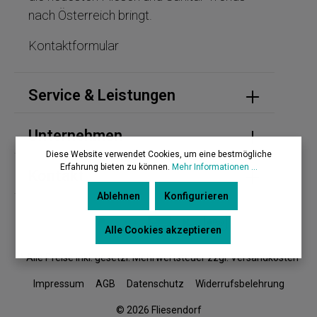
nach Österreich bringt.
Kontaktformular
Service & Leistungen
Unternehmen
Diese Website verwendet Cookies, um eine bestmögliche
Erfahrung bieten zu können.
Mehr Informationen ...
Kontakt
Ablehnen
Konfigurieren
Alle Cookies akzeptieren
* Alle Preise inkl. gesetzl. Mehrwertsteuer zzgl. Versandkosten
Impressum
AGB
Datenschutz
Widerrufsbelehrung
© 2026 Fliesendorf