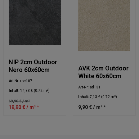
NIP 2cm Outdoor
AVK 2cm Outdoor
Nero 60x60cm
White 60x60cm
Art-Nr: roc107
Art-Nr: atl131
Inhalt:
14,33 €
(0.72 m²)
Inhalt:
7,13 €
(0.72 m²)
69,90 € / m²
19,90 € / m² *
9,90 € / m² *