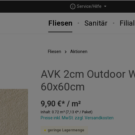
Service/Hilfe
Fliesen
Sanitär
Filia
Fliesen
Aktionen
AVK 2cm Outdoor W
60x60cm
9,90 €* / m²
Inhalt:
0.72 m²
(7,13 €* / Paket)
Preise inkl. MwSt. zzgl. Versandkosten
geringe Lagermenge