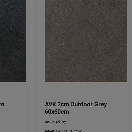
ro
AVK 2cm Outdoor Grey
60x60cm
Art-Nr: atl132
Inhalt:
14,33 €
(0.72 m²)