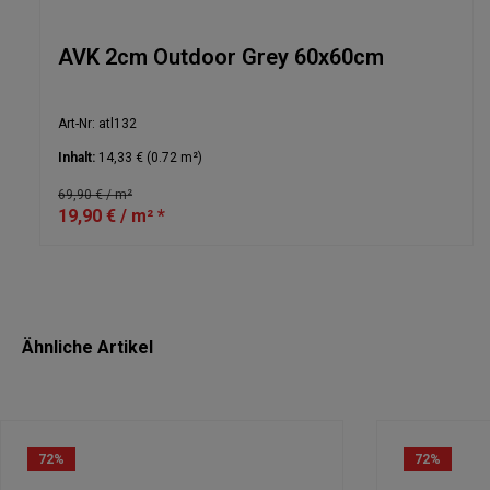
AVK 2cm Outdoor Grey 60x60cm
Art-Nr: atl132
Inhalt:
14,33 €
(0.72 m²)
69,90 € / m²
19,90 € / m² *
Ähnliche Artikel
72
%
72
%