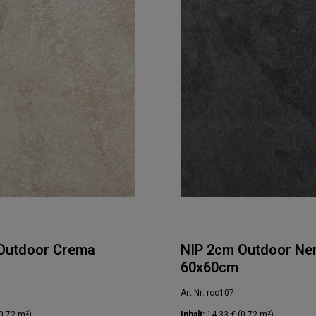
Outdoor Crema
NIP 2cm Outdoor Ne
60x60cm
Art-Nr: roc107
0.72 m²)
Inhalt:
14,33 €
(0.72 m²)