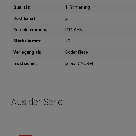
Qualität:
1. Sortierung
Rektifiziert:
ja
Rutschhemmung:
R11 A+B
Stärke in mm:
20
Verlegung als:
Bodenfliese
frostsicher:
ja laut ÖNORM
Aus der Serie