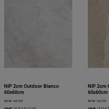
NIP 2cm Outdoor Bianco
NIP 2cm 
60x60cm
60x60cm
Art-Nr: roc104
Art-Nr: roc105
Inhalt:
14,33 €
(0.72 m²)
Inhalt:
14,33 €
(