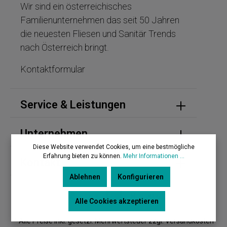
Wir sind ein österreichisches
Familienunternehmen das seit 50 Jahren
die neuesten Fliesen und Sanitär Trends
nach Österreich bringt.
Kontaktformular
Service & Leistungen
Unternehmen
Diese Website verwendet Cookies, um eine bestmögliche
Erfahrung bieten zu können.
Mehr Informationen ...
Kontakt
Ablehnen
Konfigurieren
Alle Cookies akzeptieren
* Alle Preise inkl. gesetzl. Mehrwertsteuer zzgl. Versandkosten