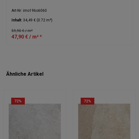
Art-Nr: imo196o6060
Inhalt:
34,49 €
(0.72 m²)
59,90 € / m²
47,90 € / m² *
Ähnliche Artikel
72
%
72
%