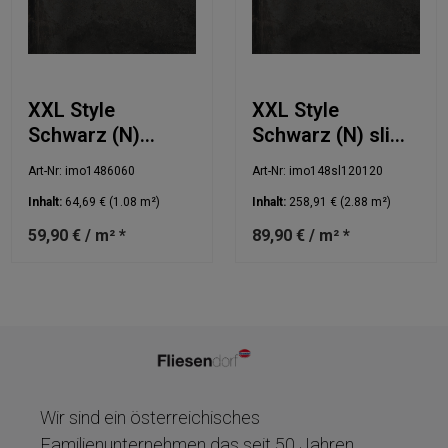
XXL Style
XXL Style
Schwarz (N)
Schwarz (N) slim
60x60cm
120x120cm
Art-Nr: imo1486060
Art-Nr: imo148sl120120
Inhalt:
64,69 €
(1.08 m²)
Inhalt:
258,91 €
(2.88 m²)
59,90 € / m² *
89,90 € / m² *
Wir sind ein österreichisches
Familienunternehmen das seit 50 Jahren