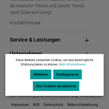
die neuesten Fliesen und Sanitär Trends
nach Österreich bringt.
Kontaktformular
Service & Leistungen
Unternehmen
Diese Website verwendet Cookies, um eine bestmögliche
Erfahrung bieten zu können.
Mehr Informationen ...
Kontakt
Ablehnen
Konfigurieren
Alle Cookies akzeptieren
* Alle Preise inkl. gesetzl. Mehrwertsteuer zzgl. Versandkosten
Impressum
AGB
Datenschutz
Widerrufsbelehrung