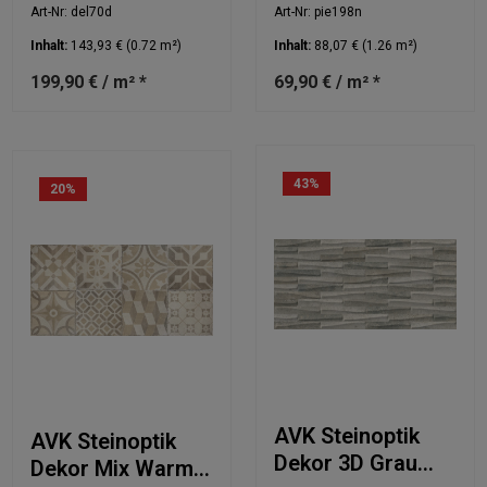
30x60cm
30x60cm
Art-Nr: del70d
Art-Nr: pie198n
Inhalt:
143,93 €
(0.72 m²)
Inhalt:
88,07 €
(1.26 m²)
199,90 € / m² *
69,90 € / m² *
43
%
20
%
AVK Steinoptik
AVK Steinoptik
Dekor 3D Grau
Dekor Mix Warm