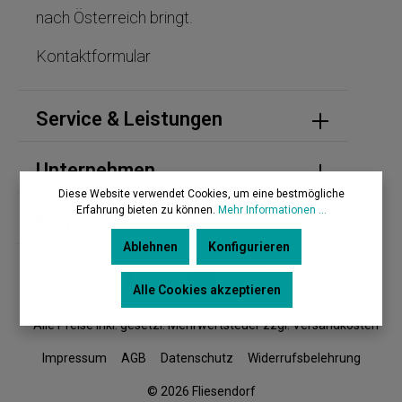
nach Österreich bringt.
Kontaktformular
Service & Leistungen
Unternehmen
Diese Website verwendet Cookies, um eine bestmögliche
Erfahrung bieten zu können.
Mehr Informationen ...
Kontakt
Ablehnen
Konfigurieren
Alle Cookies akzeptieren
* Alle Preise inkl. gesetzl. Mehrwertsteuer zzgl. Versandkosten
Impressum
AGB
Datenschutz
Widerrufsbelehrung
© 2026 Fliesendorf