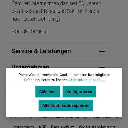
Familienunternehmen das seit 50 Jahren
die neuesten Fliesen und Sanitär Trends
nach Österreich bringt.
Kontaktformular
Service & Leistungen
Unternehmen
Diese Website verwendet Cookies, um eine bestmögliche
Erfahrung bieten zu können.
Mehr Informationen ...
Kontakt
Ablehnen
Konfigurieren
Alle Cookies akzeptieren
* Alle Preise inkl. gesetzl. Mehrwertsteuer zzgl. Versandkosten
Impressum
AGB
Datenschutz
Widerrufsbelehrung