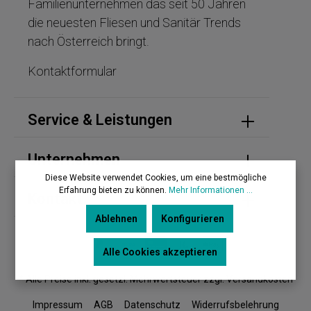
Familienunternehmen das seit 50 Jahren
die neuesten Fliesen und Sanitär Trends
nach Österreich bringt.
Kontaktformular
Service & Leistungen
Unternehmen
Diese Website verwendet Cookies, um eine bestmögliche
Erfahrung bieten zu können.
Mehr Informationen ...
Kontakt
Ablehnen
Konfigurieren
Alle Cookies akzeptieren
* Alle Preise inkl. gesetzl. Mehrwertsteuer zzgl. Versandkosten
Impressum
AGB
Datenschutz
Widerrufsbelehrung