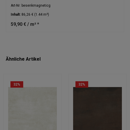
Art-Nr: besenkmagneticg
Inhalt:
86,26 €
(1.44 m²)
59,90 € / m² *
Ähnliche Artikel
32
%
32
%