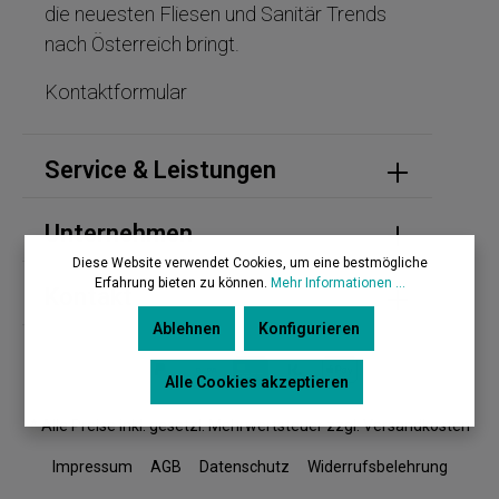
die neuesten Fliesen und Sanitär Trends
nach Österreich bringt.
Kontaktformular
Service & Leistungen
Unternehmen
Diese Website verwendet Cookies, um eine bestmögliche
Erfahrung bieten zu können.
Mehr Informationen ...
Kontakt
Ablehnen
Konfigurieren
Alle Cookies akzeptieren
* Alle Preise inkl. gesetzl. Mehrwertsteuer zzgl. Versandkosten
Impressum
AGB
Datenschutz
Widerrufsbelehrung