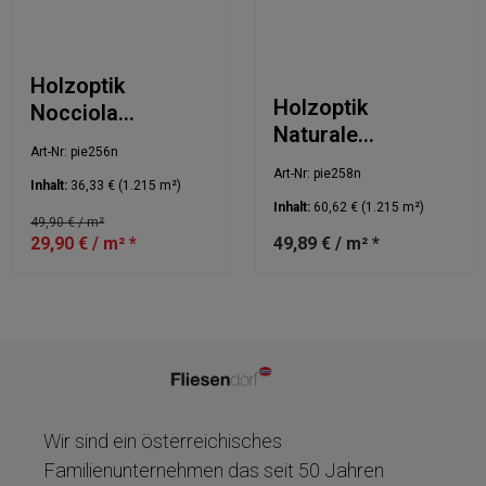
Holzoptik
Holzoptik
Nocciola
Naturale
22,5x90cm NIP
Art-Nr: pie256n
22,5x90cm NIP
Art-Nr: pie258n
Inhalt:
36,33 €
(1.215 m²)
Inhalt:
60,62 €
(1.215 m²)
49,90 € / m²
29,90 € / m² *
49,89 € / m² *
Wir sind ein österreichisches
Familienunternehmen das seit 50 Jahren