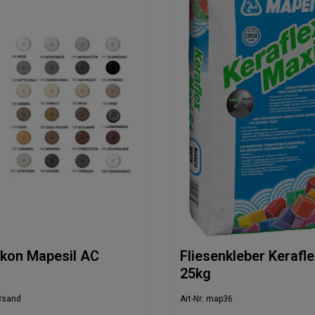
ikon Mapesil AC
Fliesenkleber Kerafl
25kg
3sand
Art-Nr: map36