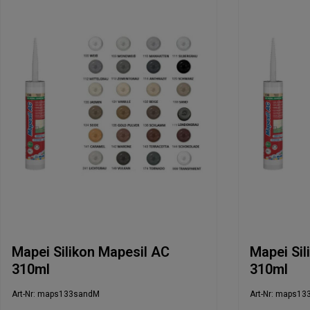
Mapei Silikon Mapesil AC
Mapei Sil
310ml
310ml
Art-Nr: maps133sandM
Art-Nr: maps13