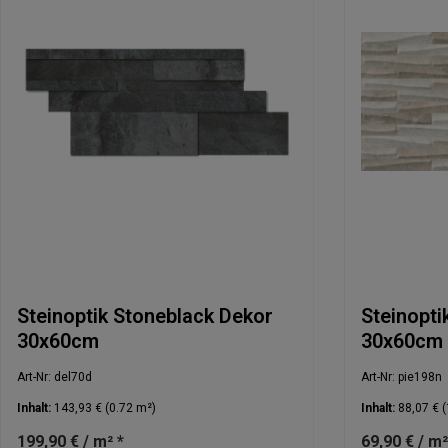
Steinoptik Stoneblack Dekor
Steinopti
30x60cm
30x60cm
Art-Nr: del70d
Art-Nr: pie198n
Inhalt:
143,93 €
(0.72 m²)
Inhalt:
88,07 €
(
199,90 € / m² *
69,90 € / m²