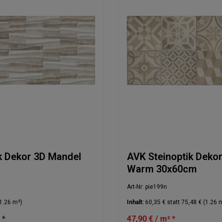
k Dekor 3D Mandel
AVK Steinoptik Dekor
Warm 30x60cm
Art-Nr: pie199n
1.26 m²)
Inhalt:
60,35 €
statt 75,48 € (1.26 
 *
47,90 € / m² *