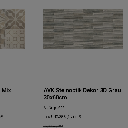
 Mix
AVK Steinoptik Dekor 3D Grau
30x60cm
Art-Nr: pie202
m²)
Inhalt:
43,09 €
(1.08 m²)
69,90 € / m²